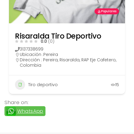
Populares
Risaralda Tiro Deportivo
0.0
(0)
3137338699
Ubicación :
Pereira
Dirección : Pereira, Risaralda, RAP Eje Cafetero,
Colombia
Tiro deportivo
15
Share on:
WhatsApp