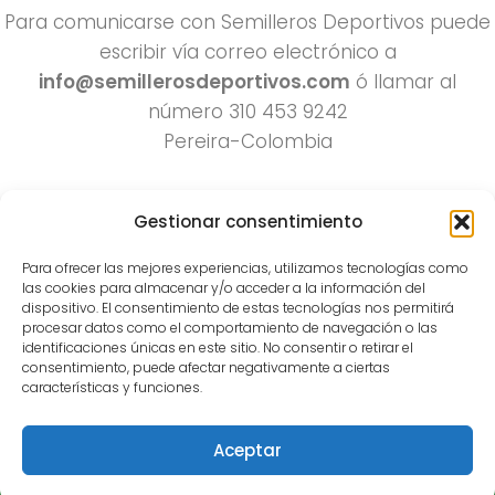
Para comunicarse con Semilleros Deportivos puede
escribir vía correo electrónico a
info@semillerosdeportivos.com
ó llamar al
número 310 453 9242
Pereira-Colombia
Gestionar consentimiento
Para ofrecer las mejores experiencias, utilizamos tecnologías como
las cookies para almacenar y/o acceder a la información del
dispositivo. El consentimiento de estas tecnologías nos permitirá
procesar datos como el comportamiento de navegación o las
Todos los derechos reservados 2022.
identificaciones únicas en este sitio. No consentir o retirar el
consentimiento, puede afectar negativamente a ciertas
Funciona con
- Diseñado con el
Tema Hueman
características y funciones.
Aceptar