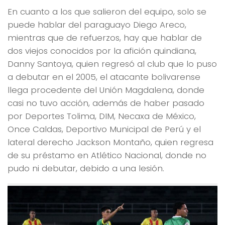
En cuanto a los que salieron del equipo, solo se
puede hablar del paraguayo Diego Areco,
mientras que de refuerzos, hay que hablar de
dos viejos conocidos por la afición quindiana,
Danny Santoya, quien regresó al club que lo puso
a debutar en el 2005, el atacante bolivarense
llega procedente del Unión Magdalena, donde
casi no tuvo acción, además de haber pasado
por Deportes Tolima, DIM, Necaxa de México,
Once Caldas, Deportivo Municipal de Perú y el
lateral derecho Jackson Montaño, quien regresa
de su préstamo en Atlético Nacional, donde no
pudo ni debutar, debido a una lesión.