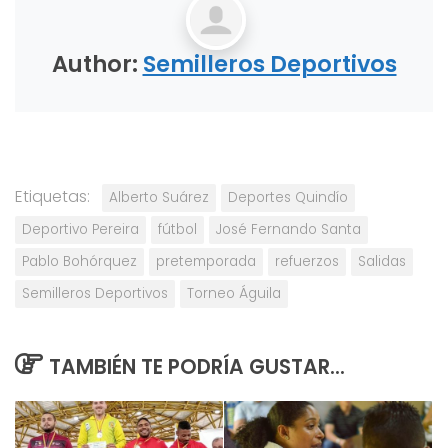
Author:
Semilleros Deportivos
Etiquetas:
Alberto Suárez
Deportes Quindío
Deportivo Pereira
fútbol
José Fernando Santa
Pablo Bohórquez
pretemporada
refuerzos
Salidas
Semilleros Deportivos
Torneo Águila
TAMBIÉN TE PODRÍA GUSTAR...