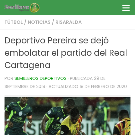
Saltar al contenido
FÚTBOL
/
NOTICIAS
/
RISARALDA
Deportivo Pereira se dejó
embolatar el partido del Real
Cartagena
POR
SEMILLEROS DEPORTIVOS
· PUBLICADA
29 DE
SEPTIEMBRE DE 2019
· ACTUALIZADO
18 DE FEBRERO DE 2020