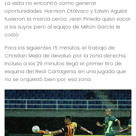
La visita no encontró como generar
oportunidades. Harrison Otálvaro y Edwin Aguilar
tuvieron la marca cerca. Jean Pineda quiso sacar
a los suyos pero al equipo de Milton García le
costó.
Para los siguientes 15 minutos, el trabajo de
Christian Mejía de devaluó por la zona derecha,
incluso a los 29 minutos llegó el primer tiro de
esquina del Real Cartagena, en una jugada que
no se orquestó bien por esa zona.