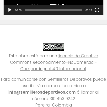
00:00
00:15
Este obra está bajo una
licencia de Creative
Commons Reconocimiento-NoComercial-
CompartirIgual 4.0 Internacional
.
Para comunicarse con Semilleros Deportivos puede
escribir vía correo electrónico a
info@semillerosdeportivos.com
ó llamar al
número 310 453 9242
Pereira-Colombia