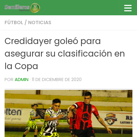
Saltar al contenido
FÚTBOL
/
NOTICIAS
Credidayer goleó para
asegurar su clasificación en
la Copa
POR
ADMIN
·
11 DE DICIEMBRE DE 2020