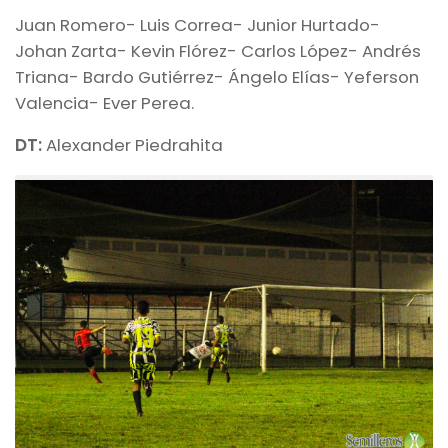
Juan Romero- Luis Correa- Junior Hurtado-
Johan Zarta- Kevin Flórez- Carlos López- Andrés
Triana- Bardo Gutiérrez- Ángelo Elías- Yeferson
Valencia- Ever Perea.
DT:
Alexander Piedrahita