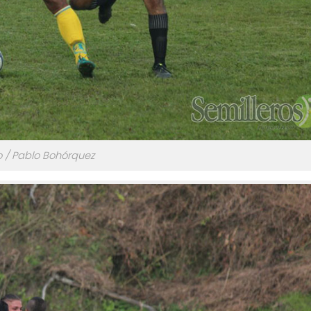
o / Pablo Bohórquez