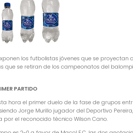
exponen los futbolistas jóvenes que se proyectan a
stas que se retiran de los campeonatos del balomp
RIMER PARTIDO
esta hora el primer duelo de la fase de grupos ent
siendo Jorge Murillo jugador del Deportivo Pereira
da por el reconocido técnico Wilson Cano.
iempo es 2-0 a favor de Macol F.C. las dos anotaci