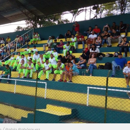
o / Pablo Bohórquez