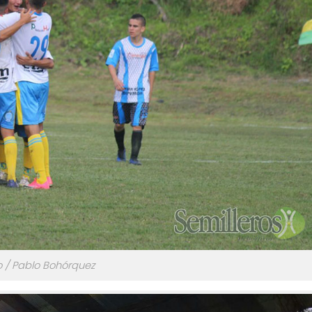
o / Pablo Bohórquez