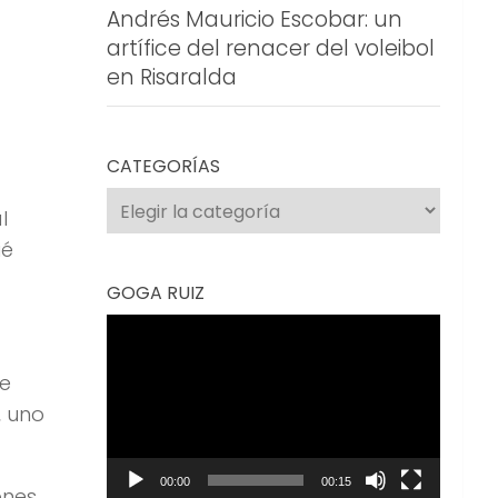
Andrés Mauricio Escobar: un
artífice del renacer del voleibol
en Risaralda
CATEGORÍAS
Categorías
l
ié
GOGA RUIZ
Reproductor
de
re
vídeo
, uno
00:00
00:15
ones