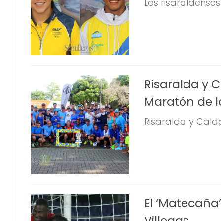
Los risaraldenses
Risaralda y C
Maratón de la
Risaralda y Calda
El ‘Matecaña’
Villegas