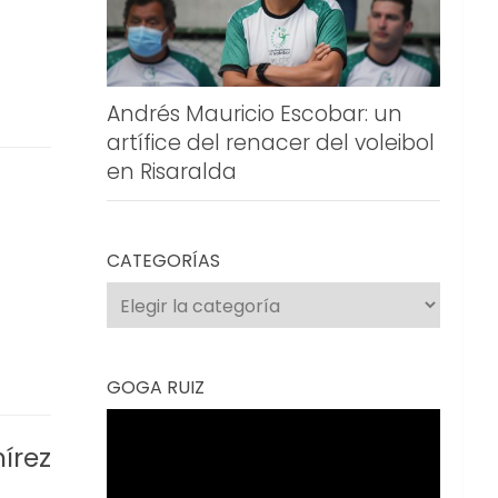
Andrés Mauricio Escobar: un
artífice del renacer del voleibol
en Risaralda
CATEGORÍAS
Categorías
GOGA RUIZ
Reproductor
de
mírez
vídeo