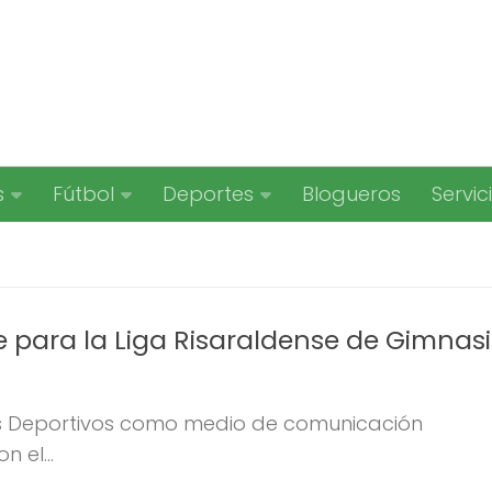
s
Fútbol
Deportes
Blogueros
Servic
 para la Liga Risaraldense de Gimnas
os Deportivos como medio de comunicación
 el...