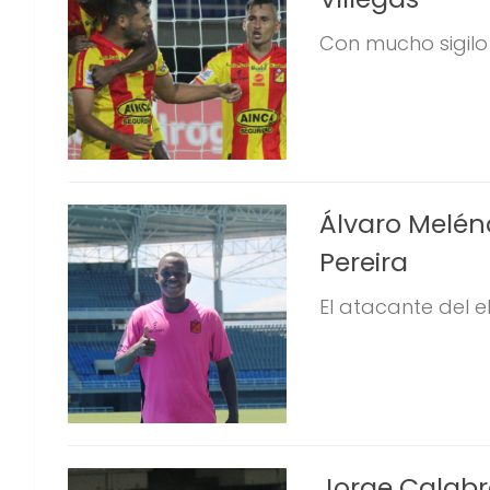
Con mucho sigilo 
Álvaro Melénd
Pereira
El atacante del e
Jorge Calabr