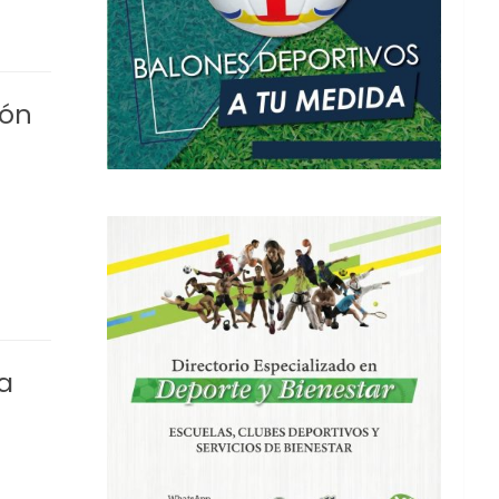
ión
a