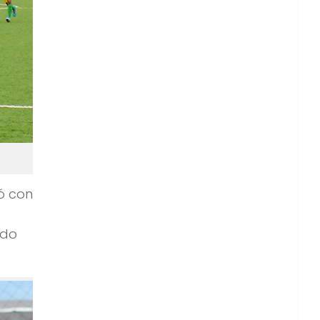
ó con
ndo