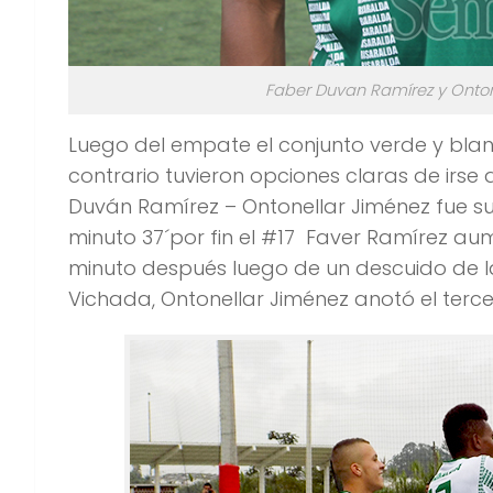
Faber Duvan Ramírez y Ontone
Luego del empate el conjunto verde y blan
contrario tuvieron opciones claras de irse
Duván Ramírez – Ontonellar Jiménez fue sur
minuto 37´por fin el #17 Faver Ramírez a
minuto después luego de un descuido de 
Vichada, Ontonellar Jiménez anotó el terce