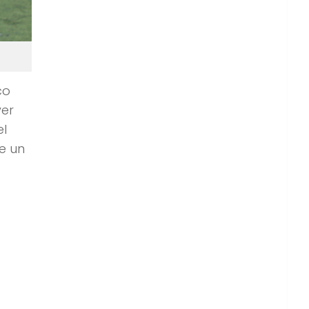
co
ver
el
e un