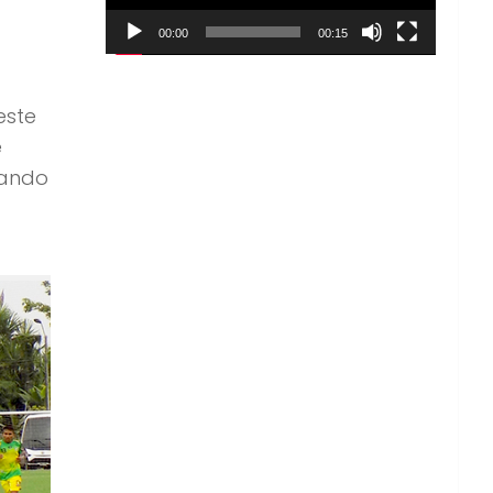
00:00
00:15
este
e
gando