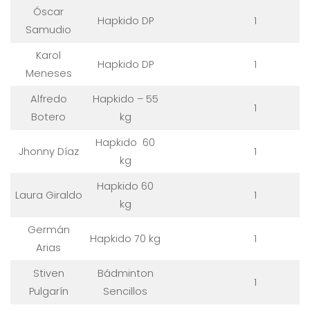
Óscar
Hapkido DP
1
Samudio
Karol
Hapkido DP
1
Meneses
Alfredo
Hapkido – 55
1
Botero
kg
Hapkido 60
Jhonny Díaz
1
kg
Hapkido 60
Laura Giraldo
1
kg
Germán
Hapkido 70 kg
1
Arias
Stiven
Bádminton
1
Pulgarín
Sencillos