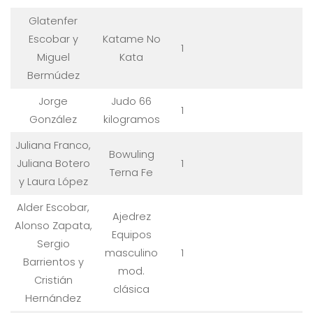
Glatenfer
Escobar y
Katame No
1
Miguel
Kata
Bermúdez
Jorge
Judo 66
1
González
kilogramos
Juliana Franco,
Bowuling
Juliana Botero
1
Terna Fe
y Laura López
Alder Escobar,
Ajedrez
Alonso Zapata,
Equipos
Sergio
masculino
1
Barrientos y
mod.
Cristián
clásica
Hernández