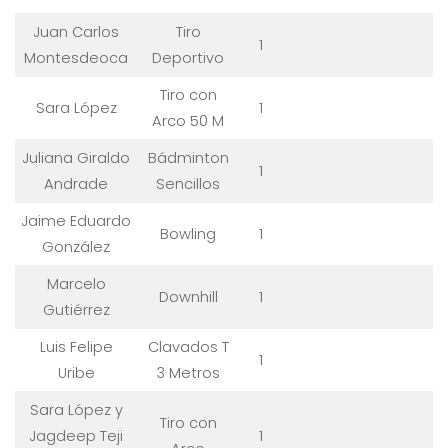
Juan Carlos
Tiro
1
Montesdeoca
Deportivo
Tiro con
Sara López
1
Arco 50 M
Juliana Giraldo
Bádminton
1
Andrade
Sencillos
Jaime Eduardo
Bowling
1
González
Marcelo
Downhill
1
Gutiérrez
Luis Felipe
Clavados T
1
Uribe
3 Metros
Sara López y
Tiro con
Jagdeep Teji
1