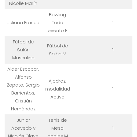
Nicolle Marín
Bowling
Juliana Franco
Todo
1
evento F
Fútbol de
Fútbol de
Salón
1
Salón M
Masculino
Alder Escobar,
Alfonso
Ajedrez,
Zapata, Sergio
modalidad
1
Barrientos,
Activa
Cristián
Hernández
Junior
Tenis de
Acevedo y
Mesa
1
Nicolás Olave
dobles M