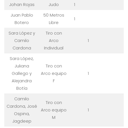
Johan Rojas
Judo
1
Juan Pablo
50 Metros
1
Botero
Libre
Sara López y
Tiro con
Camilo
Arco
1
Cardona
Individual
Sara López,
Juliana
Tiro con
Gallego y
Arco equipo
1
Alejandra
F
Botía
Camilo
Tiro con
Cardona, José
Arco equipo
1
Ospina,
M
Jagdeep