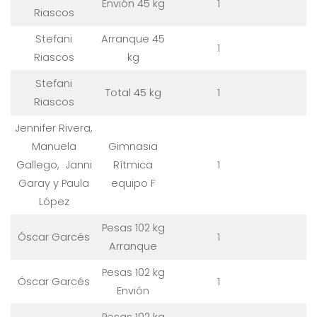
Envión 45 kg
1
Riascos
Stefani
Arranque 45
1
Riascos
kg
Stefani
Total 45 kg
1
Riascos
Jennifer Rivera,
Manuela
Gimnasia
Gallego, Janni
Rítmica
1
Garay y Paula
equipo F
López
Pesas 102 kg
Óscar Garcés
1
Arranque
Pesas 102 kg
Óscar Garcés
1
Envión