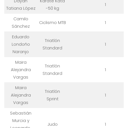
Dayan
Karate Kata
1
Tatiana López
-50 kg
Camilo
Ciclismo MTB
1
Sánchez
Eduardo
Triatlón
Londoño
1
Standard
Naranjo
Maira
Triatlón
Alejandra
1
Standard
Vargas
Maira
Triatlón
Alejandra
1
Sprint
Vargas
Sebastián
Murcia y
Judo
1