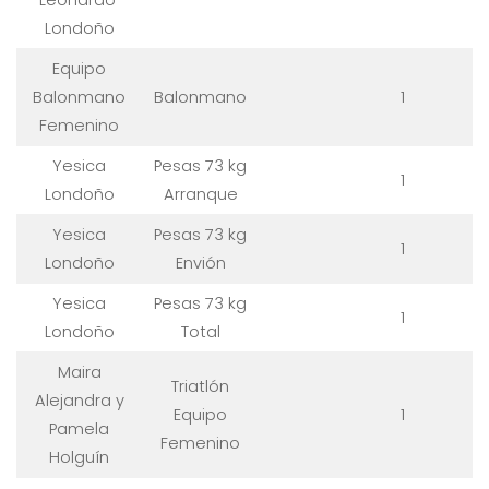
Leonardo
Londoño
Equipo
Balonmano
Balonmano
1
Femenino
Yesica
Pesas 73 kg
1
Londoño
Arranque
Yesica
Pesas 73 kg
1
Londoño
Envión
Yesica
Pesas 73 kg
1
Londoño
Total
Maira
Triatlón
Alejandra y
Equipo
1
Pamela
Femenino
Holguín