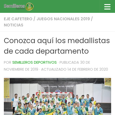
Saltar al contenido
EJE CAFETERO
/
JUEGOS NACIONALES 2019
/
NOTICIAS
Conozca aquí los medallistas
de cada departamento
POR
SEMILLEROS DEPORTIVOS
· PUBLICADA
30 DE
NOVIEMBRE DE 2019
· ACTUALIZADO
14 DE FEBRERO DE 2020