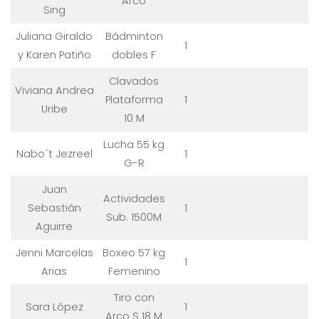
Arco
Sing
Juliana Giraldo
Bádminton
1
y Karen Patiño
dobles F
Clavados
Viviana Andrea
Plataforma
1
Uribe
10 M
Lucha 55 kg
Nabo´t Jezreel
1
G-R
Juan
Actividades
Sebastián
1
Sub. 1500M
Aguirre
Jenni Marcelas
Boxeo 57 kg
1
Arias
Femenino
Tiro con
Sara López
1
Arco S 18 M