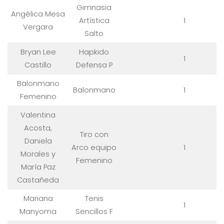
Gimnasia
Angélica Mesa
Artística
1
Vergara
Salto
Bryan Lee
Hapkido
1
Castillo
Defensa P
Balonmano
Balonmano
1
Femenino
Valentina
Acosta,
Tiro con
Daniela
Arco equipo
1
Morales y
Femenino
María Paz
Castañeda
Mariana
Tenis
1
Manyoma
Sencillos F