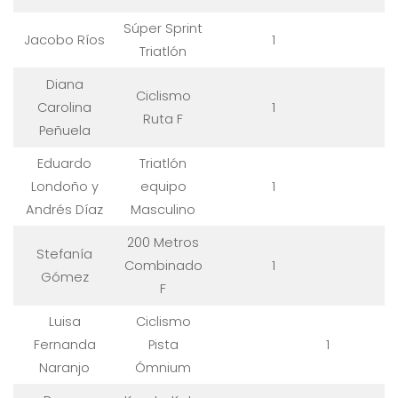
Súper Sprint
Jacobo Ríos
1
Triatlón
Diana
Ciclismo
Carolina
1
Ruta F
Peñuela
Eduardo
Triatlón
Londoño y
equipo
1
Andrés Díaz
Masculino
200 Metros
Stefanía
Combinado
1
Gómez
F
Luisa
Ciclismo
Fernanda
Pista
1
Naranjo
Ómnium