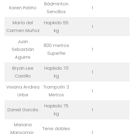
Bádminton
Karen Patiño
1
Sencillos
María del
Hapkido 55
1
Carmen Muñoz
kg
Juan
800 metros
Sebastián
1
Superfie
Aguirre
Bryan Lee
Hapkido 70
1
Castillo
kg
Viviana Andrea
Trampolín 3
1
Uribe
Metros
Hapkido 75
Daniel Garcés
1
kg
Mariana
Tenis dobles
Manyoma-
1