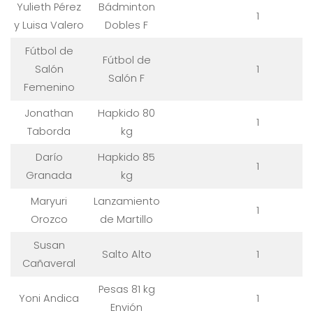
Yulieth Pérez
Bádminton
1
y Luisa Valero
Dobles F
Fútbol de
Fútbol de
Salón
1
Salón F
Femenino
Jonathan
Hapkido 80
1
Taborda
kg
Darío
Hapkido 85
1
Granada
kg
Maryuri
Lanzamiento
1
Orozco
de Martillo
Susan
Salto Alto
1
Cañaveral
Pesas 81 kg
Yoni Andica
1
Envión