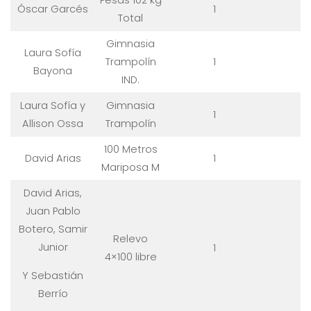
Pesas 102 kg
Óscar Garcés
1
Total
Gimnasia
Laura Sofía
Trampolín
1
Bayona
IND.
Laura Sofía y
Gimnasia
1
Allison Ossa
Trampolín
100 Metros
David Arias
1
Mariposa M
David Arias,
Juan Pablo
Botero, Samir
Relevo
Junior
1
4×100 libre
Y Sebastián
Berrío