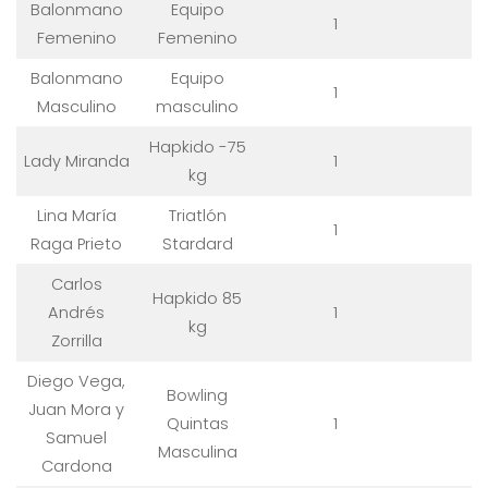
Balonmano
Equipo
1
Femenino
Femenino
Balonmano
Equipo
1
Masculino
masculino
Hapkido -75
Lady Miranda
1
kg
Lina María
Triatlón
1
Raga Prieto
Stardard
Carlos
Hapkido 85
Andrés
1
kg
Zorrilla
Diego Vega,
Bowling
Juan Mora y
Quintas
1
Samuel
Masculina
Cardona