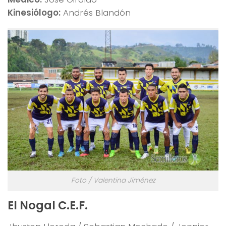
Kinesiólogo:
Andrés Blandón
Foto / Valentina Jiménez
El Nogal C.E.F.