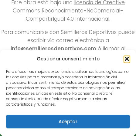
Este obra está bajo una
licencia de Creative
Commons Reconocimiento-NoComercial-
CompartirIgual 4.0 Internacional
.
Para comunicarse con Semilleros Deportivos puede
escribir vía correo electrónico a
info@semillerosdeportivos.com
ó llamar al
número 310 453 9242
Gestionar consentimiento
Pereira-Colombia
Para ofrecer las mejores experiencias, utilizamos tecnologías como
las cookies para almacenar y/o acceder a la información del
dispositivo. El consentimiento de estas tecnologías nos permitirá
procesar datos como el comportamiento de navegación o las
identificaciones únicas en este sitio. No consentir o retirar el
consentimiento, puede afectar negativamente a ciertas
características y funciones.
Todos los derechos reservados 2022.
Aceptar
Funciona con
- Diseñado con el
Tema Hueman