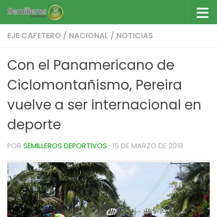
Saltar al contenido
EJE CAFETERO
/
NACIONAL
/
NOTICIAS
Con el Panamericano de
Ciclomontañismo, Pereira
vuelve a ser internacional en
deporte
POR
SEMILLEROS DEPORTIVOS
·
15 DE MARZO DE 2018