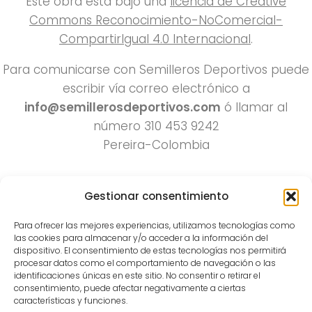
Este obra está bajo una
licencia de Creative
Commons Reconocimiento-NoComercial-
CompartirIgual 4.0 Internacional
.
Para comunicarse con Semilleros Deportivos puede
escribir vía correo electrónico a
info@semillerosdeportivos.com
ó llamar al
número 310 453 9242
Pereira-Colombia
Gestionar consentimiento
Para ofrecer las mejores experiencias, utilizamos tecnologías como
las cookies para almacenar y/o acceder a la información del
dispositivo. El consentimiento de estas tecnologías nos permitirá
procesar datos como el comportamiento de navegación o las
Todos los derechos reservados 2022.
identificaciones únicas en este sitio. No consentir o retirar el
consentimiento, puede afectar negativamente a ciertas
Funciona con
- Diseñado con el
Tema Hueman
características y funciones.