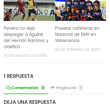
Pereira no dejó
Preseas cafeteras en
despegar a Águilas
Nacional de BMX en
del Hernán Ramírez y
Villavicencio
clasificó
22 DE FEBRERO DE 2022
14 DE AGOSTO DE 2019
1 RESPUESTA
Comentarios
0
Pingbacks
1
DEJA UNA RESPUESTA