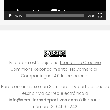
00:00
00:15
Este obra está bajo una
licencia de Creative
Commons Reconocimiento-NoComercial-
CompartirIgual 4.0 Internacional
.
Para comunicarse con Semilleros Deportivos puede
escribir vía correo electrónico a
info@semillerosdeportivos.com
ó llamar al
número 310 453 9242