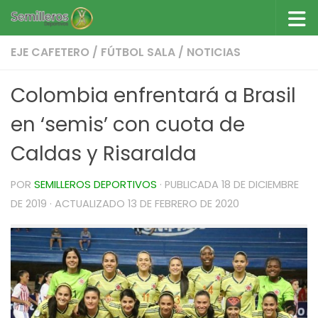
Saltar al contenido
EJE CAFETERO
/
FÚTBOL SALA
/
NOTICIAS
Colombia enfrentará a Brasil
en ‘semis’ con cuota de
Caldas y Risaralda
POR
SEMILLEROS DEPORTIVOS
· PUBLICADA
18 DE DICIEMBRE
DE 2019
· ACTUALIZADO
13 DE FEBRERO DE 2020