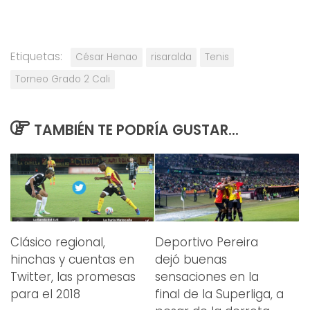
Etiquetas:
César Henao
risaralda
Tenis
Torneo Grado 2 Cali
TAMBIÉN TE PODRÍA GUSTAR...
Clásico regional,
Deportivo Pereira
hinchas y cuentas en
dejó buenas
Twitter, las promesas
sensaciones en la
para el 2018
final de la Superliga, a