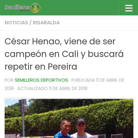
Saltar al contenido
NOTICIAS
/
RISARALDA
César Henao, viene de ser
campeón en Cali y buscará
repetir en Pereira
POR
SEMILLEROS DEPORTIVOS
· PUBLICADA
11 DE ABRIL DE
2018
· ACTUALIZADO
11 DE ABRIL DE 2018