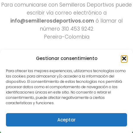
Para comunicarse con Semilleros Deportivos puede
escribir vía correo electrónico a
info@semillerosdeportivos.com
ó llamar al
número 310 453 9242
Pereira-Colombia
Gestionar consentimiento
Para ofrecer las mejores experiencias, utilizamos tecnologías como
las cookies para almacenar y/o acceder a la información del
dispositivo. El consentimiento de estas tecnologías nos permitirá
procesar datos como el comportamiento de navegación o las
Todos los derechos reservados 2022.
identificaciones únicas en este sitio. No consentir o retirar el
consentimiento, puede afectar negativamente a ciertas
Funciona con
- Diseñado con el
Tema Hueman
características y funciones.
Aceptar