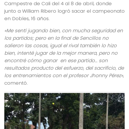
Campestre de Cali del 4 al 8 de abril, donde
junto a William Ribero logró sacar el campeonato
en Dobles, 16 años.
«Me sentí jugando bien, con mucha seguridad en
los partidos; pero en la final de Sencillos no
salieron las cosas, igual el rival también lo hizo
bien, intenté jugar de la mejor manera, pero no
encontré cómo ganar en ese partido… son
resultados producto del esfuerzo, del sacrificio, de
los entrenamientos con el profesor Jhonny Pérez»
,
comentó.