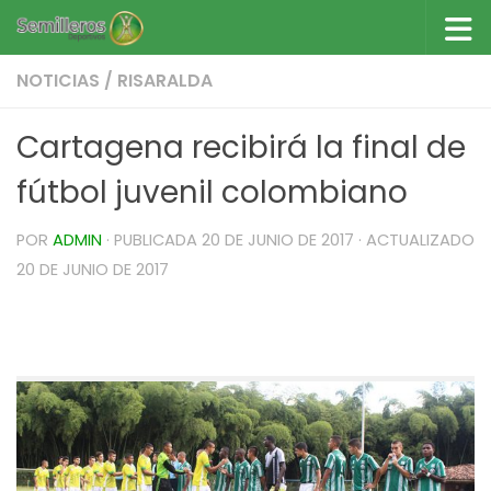
Saltar al contenido
NOTICIAS
/
RISARALDA
Cartagena recibirá la final de
fútbol juvenil colombiano
POR
ADMIN
· PUBLICADA
20 DE JUNIO DE 2017
· ACTUALIZADO
20 DE JUNIO DE 2017
Cartagena recibirá la final de fútbol juvenil
colombiano