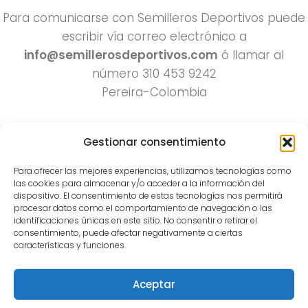
Para comunicarse con Semilleros Deportivos puede
escribir vía correo electrónico a
info@semillerosdeportivos.com
ó llamar al
número 310 453 9242
Pereira-Colombia
Gestionar consentimiento
Para ofrecer las mejores experiencias, utilizamos tecnologías como
las cookies para almacenar y/o acceder a la información del
dispositivo. El consentimiento de estas tecnologías nos permitirá
procesar datos como el comportamiento de navegación o las
Todos los derechos reservados 2022.
identificaciones únicas en este sitio. No consentir o retirar el
consentimiento, puede afectar negativamente a ciertas
Funciona con
- Diseñado con el
Tema Hueman
características y funciones.
Aceptar