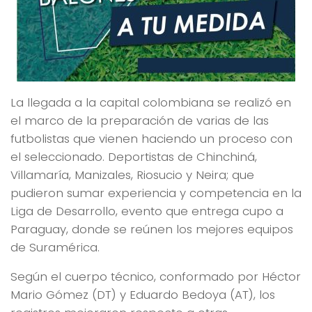
La llegada a la capital colombiana se realizó en
el marco de la preparación de varias de las
futbolistas que vienen haciendo un proceso con
el seleccionado. Deportistas de Chinchiná,
Villamaría, Manizales, Riosucio y Neira; que
pudieron sumar experiencia y competencia en la
Liga de Desarrollo, evento que entrega cupo a
Paraguay, donde se reúnen los mejores equipos
de Suramérica.
Según el cuerpo técnico, conformado por Héctor
Mario Gómez (DT) y Eduardo Bedoya (AT), los