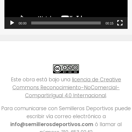
00:00
00:15
Este obra está bajo una
licencia de Creative
Commons Reconocimiento-NoComercial-
CompartirIgual 4.0 Internacional
.
Para comunicarse con Semilleros Deportivos puede
escribir vía correo electrónico a
info@semillerosdeportivos.com
ó llamar al