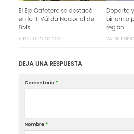
El Eje Cafetero se destacó
Deporte y
en la III Válida Nacional de
binomio p
BMX
región
5 DE JULIO DE 2021
24 DE ENER
DEJA UNA RESPUESTA
Comentario
*
Nombre
*