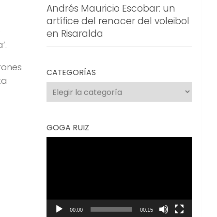
Andrés Mauricio Escobar: un
artífice del renacer del voleibol
e
en Risaralda
’.
rones
CATEGORÍAS
ta
Categorías
GOGA RUIZ
Reproductor
de
vídeo
00:00
00:15