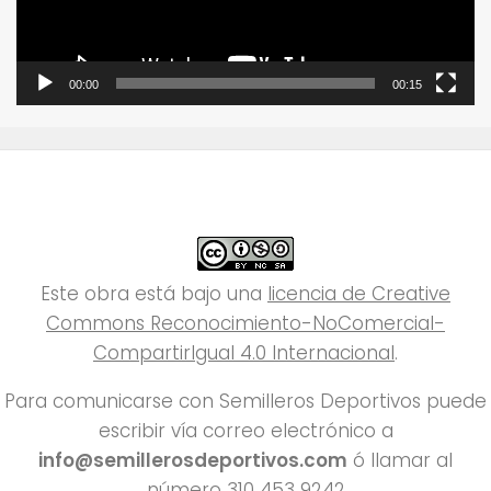
00:00
00:15
Este obra está bajo una
licencia de Creative
Commons Reconocimiento-NoComercial-
CompartirIgual 4.0 Internacional
.
Para comunicarse con Semilleros Deportivos puede
escribir vía correo electrónico a
info@semillerosdeportivos.com
ó llamar al
número 310 453 9242