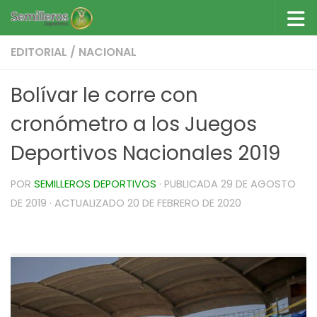
Saltar al contenido
EDITORIAL
/
NACIONAL
Bolívar le corre con
cronómetro a los Juegos
Deportivos Nacionales 2019
POR
SEMILLEROS DEPORTIVOS
· PUBLICADA
29 DE AGOSTO
DE 2019
· ACTUALIZADO
20 DE FEBRERO DE 2020