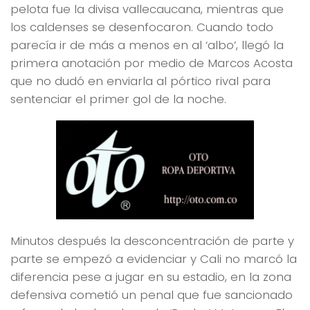
pelota fue la divisa vallecaucana, mientras que
los caldenses se desenfocaron. Cuando todo
parecía ir de más a menos en al ‘albo’, llegó la
primera anotación por medio de Marcos Acosta
que no dudó en enviarla al pórtico rival para
sentenciar el primer gol de la noche.
Minutos después la desconcentración de parte y
parte se empezó a evidenciar y Cali no marcó la
diferencia pese a jugar en su estadio, en la zona
defensiva cometió un penal que fue sancionado