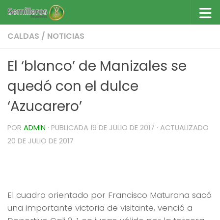
Saltar al contenido
CALDAS
/
NOTICIAS
El ‘blanco’ de Manizales se
quedó con el dulce
‘Azucarero’
POR
ADMIN
· PUBLICADA
19 DE JULIO DE 2017
· ACTUALIZADO
20 DE JULIO DE 2017
El blanco de Manizales se quedó con el dulce
‘Azucarero’
El cuadro orientado por Francisco Maturana sacó
una importante victoria de visitante, venció a