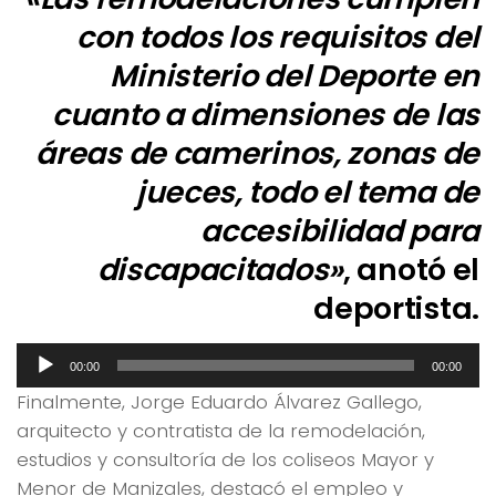
con todos los requisitos del
Ministerio del Deporte en
cuanto a dimensiones de las
áreas de camerinos, zonas de
jueces, todo el tema de
accesibilidad para
discapacitados»
, anotó el
deportista.
Reproductor
00:00
00:00
de
Finalmente, Jorge Eduardo Álvarez Gallego,
audio
arquitecto y contratista de la remodelación,
estudios y consultoría de los coliseos Mayor y
Menor de Manizales, destacó el empleo y