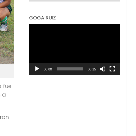
GOGA RUIZ
Reproductor
de
vídeo
00:00
00:15
o fue
n a
aron