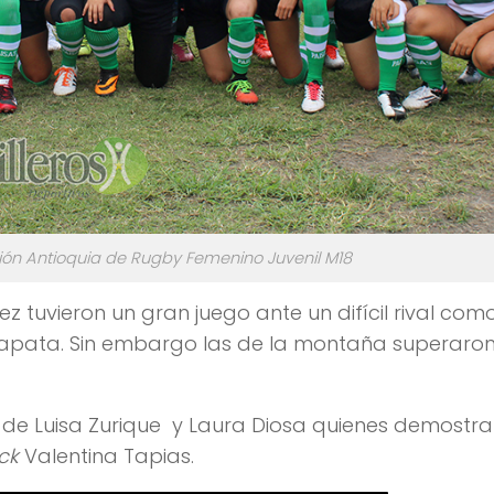
ión Antioquia de Rugby Femenino Juvenil M18
ez tuvieron un gran juego ante un difícil rival com
y Zapata. Sin embargo las de la montaña superaro
 de Luisa Zurique y Laura Diosa quienes demostr
ck
Valentina Tapias.