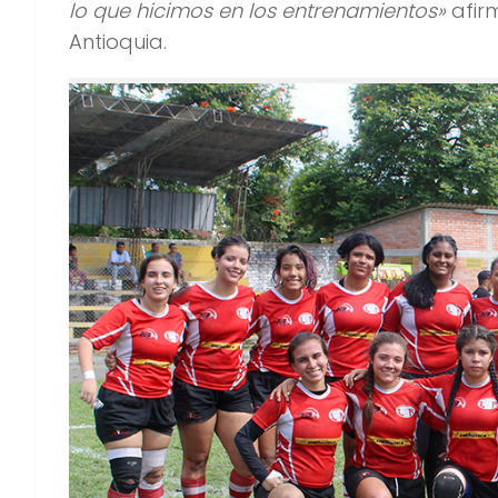
lo que hicimos en los entrenamientos»
afir
Antioquia.