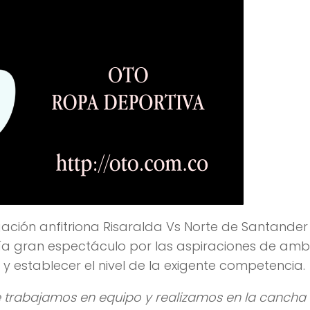
gación anfitriona Risaralda Vs Norte de Santander
etía gran espectáculo por las aspiraciones de am
y establecer el nivel de la exigente competencia.
 trabajamos en equipo y realizamos en la cancha