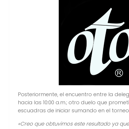
Posteriormente, el encuentro entre la dele
hacia las 10:00 a.m.; otro duelo que prom
escuadras de iniciar sumando en el torneo 
«Creo que obtuvimos este resultado ya que