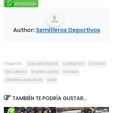
WhatsApp
Author:
Semilleros Deportivos
Etiquetas:
Casa del Deporte
Coldeportes
Dotación
Eje Cafetero
Ernesto Lucena
risaralda
Semilleros Deportivos
Ucad
TAMBIÉN TE PODRÍA GUSTAR...