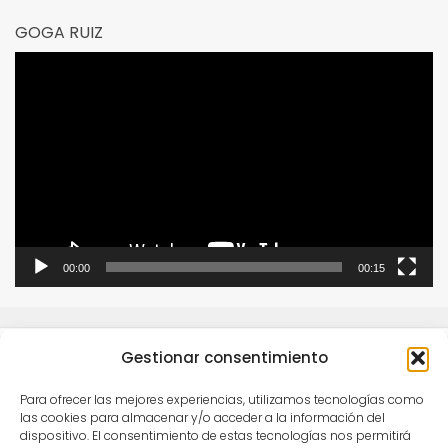
GOGA RUIZ
Reproductor
de
vídeo
00:00
00:15
Gestionar consentimiento
Para ofrecer las mejores experiencias, utilizamos tecnologías como
las cookies para almacenar y/o acceder a la información del
dispositivo. El consentimiento de estas tecnologías nos permitirá