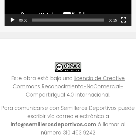
00:00
00:15
Este obra está bajo una
licencia de Creative
Commons Reconocimiento-NoComercial-
CompartirIgual 4.0 Internacional
.
Para comunicarse con Semilleros Deportivos puede
escribir vía correo electrónico a
info@semillerosdeportivos.com
ó llamar al
número 310 453 9242