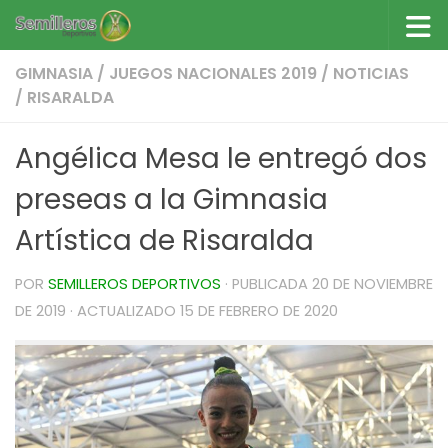
Saltar al contenido
GIMNASIA
/
JUEGOS NACIONALES 2019
/
NOTICIAS
/
RISARALDA
Angélica Mesa le entregó dos
preseas a la Gimnasia
Artística de Risaralda
POR
SEMILLEROS DEPORTIVOS
· PUBLICADA
20 DE NOVIEMBRE
DE 2019
· ACTUALIZADO
15 DE FEBRERO DE 2020