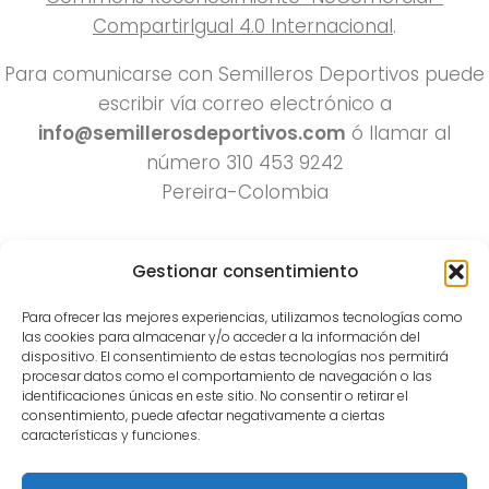
CompartirIgual 4.0 Internacional
.
Para comunicarse con Semilleros Deportivos puede
escribir vía correo electrónico a
info@semillerosdeportivos.com
ó llamar al
número 310 453 9242
Pereira-Colombia
Gestionar consentimiento
Para ofrecer las mejores experiencias, utilizamos tecnologías como
las cookies para almacenar y/o acceder a la información del
dispositivo. El consentimiento de estas tecnologías nos permitirá
procesar datos como el comportamiento de navegación o las
Todos los derechos reservados 2022.
identificaciones únicas en este sitio. No consentir o retirar el
consentimiento, puede afectar negativamente a ciertas
Funciona con
- Diseñado con el
Tema Hueman
características y funciones.