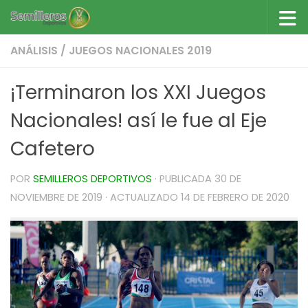
Saltar al contenido
ANÁLISIS
/
JUEGOS NACIONALES 2019
¡Terminaron los XXI Juegos
Nacionales! así le fue al Eje
Cafetero
POR
SEMILLEROS DEPORTIVOS
· PUBLICADA
30 DE
NOVIEMBRE DE 2019
· ACTUALIZADO
14 DE FEBRERO DE 2020