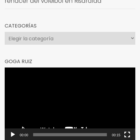
renacer del voleibol en Risaralda
CATEGORÍAS
Categorías
GOGA RUIZ
Reproductor
de
vídeo
00:00
00:15