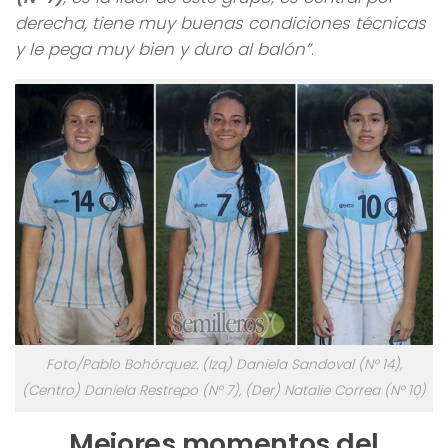
derecha, tiene muy buenas condiciones técnicas
y le pega muy bien y duro al balón”
.
Foto/Pablo Bohórquez. (Izq) Daniela Sandoval (N° 14),
(Centro) Daniela Restrepo (N° 7), (Der) Natalie Correa (N° 10)
Mejores momentos del