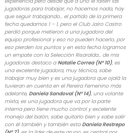
experiencia pero desde que a uno le falten las
jugadoras para trabajar, no hacemos nada, hay
que seguir trabajando… el partido de la primera
fecha quedamos 1 – 1, pero el Club Jairo Castro
perdió porque metieron a una jugadora del
equipo profesional y eso no pueden hacerlo, por
eso pierden los puntos y en esta fecha logramos
un empate con la Selección Risaralda… de mis
jugadoras destaco a
Natalie Correa (N° 10)
, es
una excelente jugadora, muy técnica, sabe
trabajar muy bien y es una jugadora que ojalá la
tuvieran en cuenta en el Pereira Femenino más
adelante,
Daniela Sandoval (N° 14)
, una volante
mixta, es una jugadora que va por la parte
interna pero tiene mucho control y excelente
manejo del balón, sabe quitarlo bien y sabe salir
con él también y también esta
Daniela Restrepo
(N° 7)
, es la líder de este grupo, es central por