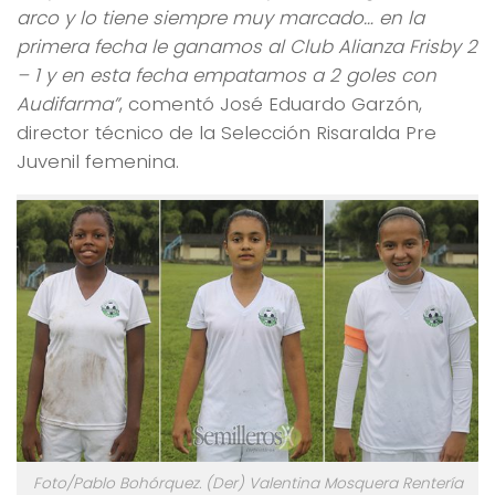
arco y lo tiene siempre muy marcado… en la
primera fecha le ganamos al Club Alianza Frisby 2
– 1 y en esta fecha empatamos a 2 goles con
Audifarma”
, comentó José Eduardo Garzón,
director técnico de la Selección Risaralda Pre
Juvenil femenina.
Foto/Pablo Bohórquez. (
Der
) Valentina Mosquera Rentería