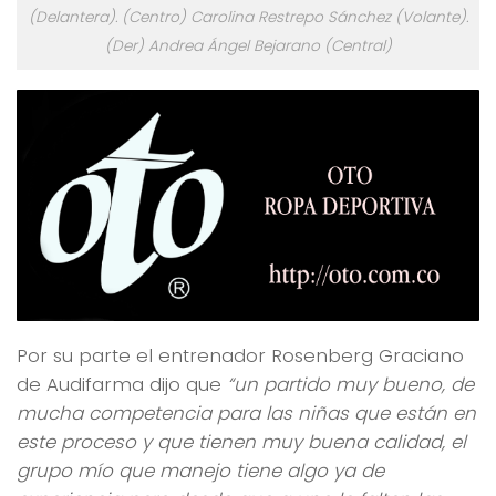
(Delantera). (
Centro
) Carolina Restrepo Sánchez (Volante).
(
Der
) Andrea Ángel Bejarano (Central)
Por su parte el entrenador Rosenberg Graciano
de Audifarma dijo que
“un partido muy bueno, de
mucha competencia para las niñas que están en
este proceso y que tienen muy buena calidad, el
grupo mío que manejo tiene algo ya de