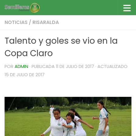
Saltar al contenido
NOTICIAS
/
RISARALDA
Talento y goles se vio en la
Copa Claro
POR
ADMIN
· PUBLICADA
11 DE JULIO DE 2017
· ACTUALIZADO
15 DE JULIO DE 2017
Talento y goles se vio en la Copa Claro