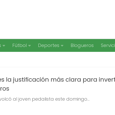
s
Fútbol
Deportes
Blogueros
Servic
s la justificación más clara para invert
eros
 volcó al joven pedalista este domingo...