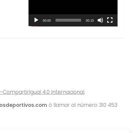
00:00
00:15
ompartirIgual 4.0 Internacional
.
rosdeportivos.com
ó llamar al número 310 453