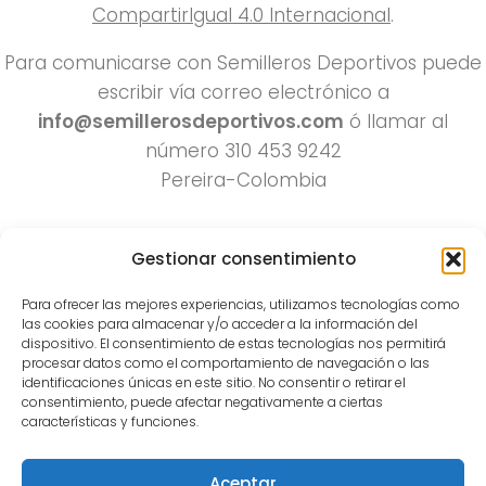
CompartirIgual 4.0 Internacional
.
Para comunicarse con Semilleros Deportivos puede
escribir vía correo electrónico a
info@semillerosdeportivos.com
ó llamar al
número 310 453 9242
Pereira-Colombia
Gestionar consentimiento
Para ofrecer las mejores experiencias, utilizamos tecnologías como
las cookies para almacenar y/o acceder a la información del
dispositivo. El consentimiento de estas tecnologías nos permitirá
procesar datos como el comportamiento de navegación o las
Todos los derechos reservados 2022.
identificaciones únicas en este sitio. No consentir o retirar el
consentimiento, puede afectar negativamente a ciertas
Funciona con
- Diseñado con el
Tema Hueman
características y funciones.
Aceptar