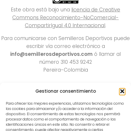
Este obra está bajo una
licencia de Creative
Commons Reconocimiento-NoComercial-
CompartirIgual 4.0 Internacional
.
Para comunicarse con Semilleros Deportivos puede
escribir vía correo electrónico a
info@semillerosdeportivos.com
ó llamar al
número 310 453 9242
Pereira-Colombia
Gestionar consentimiento
Para ofrecer las mejores experiencias, utilizamos tecnologías como
las cookies para almacenar y/o acceder a la información del
dispositivo. El consentimiento de estas tecnologías nos permitirá
procesar datos como el comportamiento de navegación o las
Todos los derechos reservados 2022.
identificaciones únicas en este sitio. No consentir o retirar el
consentimiento, puede afectar negativamente a ciertas