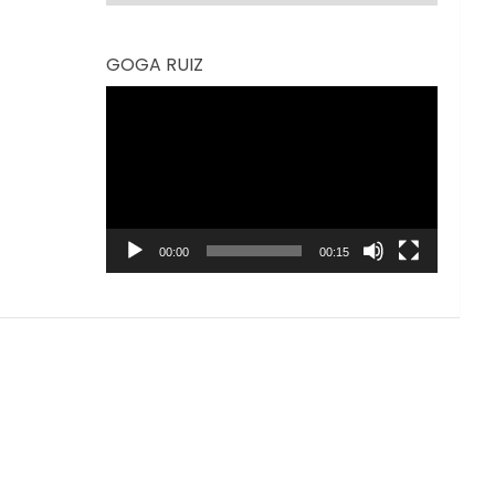
GOGA RUIZ
Reproductor
de
vídeo
00:00
00:15