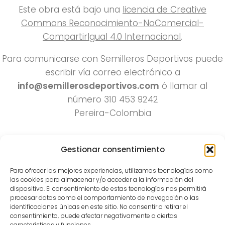
Este obra está bajo una
licencia de Creative
Commons Reconocimiento-NoComercial-
CompartirIgual 4.0 Internacional
.
Para comunicarse con Semilleros Deportivos puede
escribir vía correo electrónico a
info@semillerosdeportivos.com
ó llamar al
número 310 453 9242
Pereira-Colombia
Gestionar consentimiento
Para ofrecer las mejores experiencias, utilizamos tecnologías como
las cookies para almacenar y/o acceder a la información del
dispositivo. El consentimiento de estas tecnologías nos permitirá
procesar datos como el comportamiento de navegación o las
Todos los derechos reservados 2022.
identificaciones únicas en este sitio. No consentir o retirar el
consentimiento, puede afectar negativamente a ciertas
Funciona con
- Diseñado con el
Tema Hueman
características y funciones.