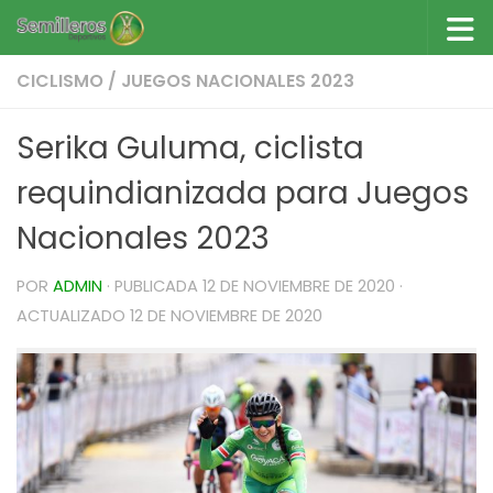
Saltar al contenido
CICLISMO
/
JUEGOS NACIONALES 2023
Serika Guluma, ciclista
requindianizada para Juegos
Nacionales 2023
POR
ADMIN
· PUBLICADA
12 DE NOVIEMBRE DE 2020
·
ACTUALIZADO
12 DE NOVIEMBRE DE 2020