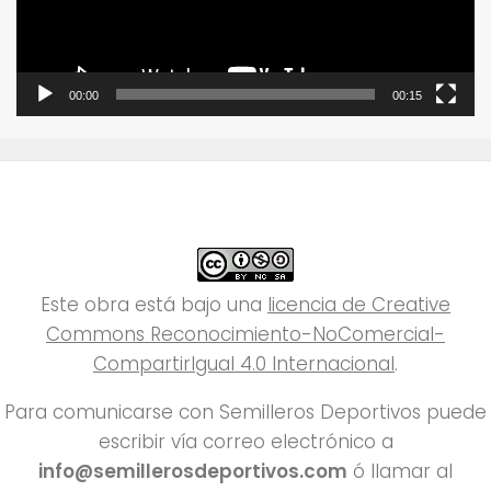
00:00
00:15
Este obra está bajo una
licencia de Creative
Commons Reconocimiento-NoComercial-
CompartirIgual 4.0 Internacional
.
Para comunicarse con Semilleros Deportivos puede
escribir vía correo electrónico a
info@semillerosdeportivos.com
ó llamar al