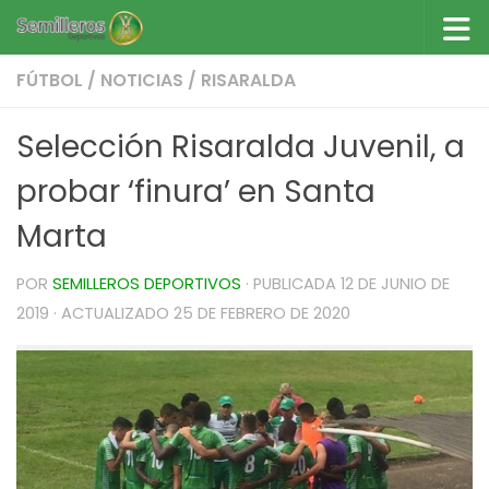
Saltar al contenido
FÚTBOL
/
NOTICIAS
/
RISARALDA
Selección Risaralda Juvenil, a
probar ‘finura’ en Santa
Marta
POR
SEMILLEROS DEPORTIVOS
· PUBLICADA
12 DE JUNIO DE
2019
· ACTUALIZADO
25 DE FEBRERO DE 2020