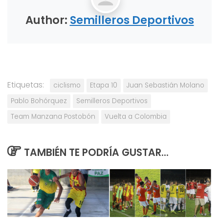
Author:
Semilleros Deportivos
Etiquetas:
ciclismo
Etapa 10
Juan Sebastián Molano
Pablo Bohórquez
Semilleros Deportivos
Team Manzana Postobón
Vuelta a Colombia
TAMBIÉN TE PODRÍA GUSTAR...