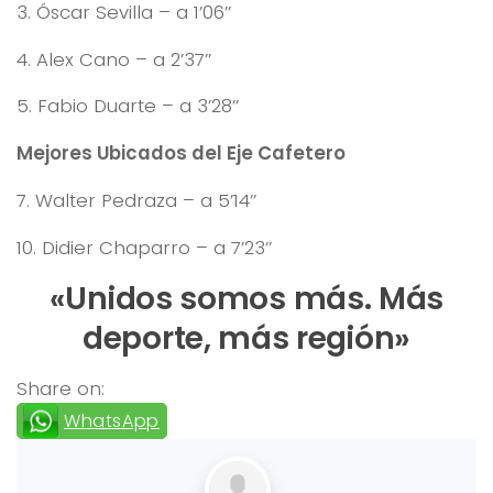
3. Óscar Sevilla – a 1’06’’
4. Alex Cano – a 2’37’’
5. Fabio Duarte – a 3’28’’
Mejores Ubicados del Eje Cafetero
7. Walter Pedraza – a 5’14’’
10. Didier Chaparro – a 7’23’’
«Unidos somos más. Más
deporte, más región»
Share on:
WhatsApp