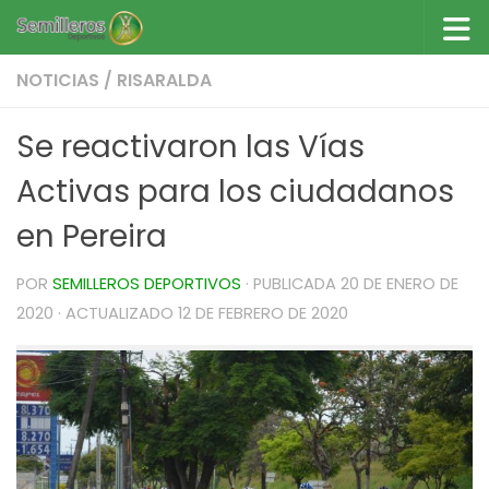
Saltar al contenido
NOTICIAS
/
RISARALDA
Se reactivaron las Vías
Activas para los ciudadanos
en Pereira
POR
SEMILLEROS DEPORTIVOS
· PUBLICADA
20 DE ENERO DE
2020
· ACTUALIZADO
12 DE FEBRERO DE 2020