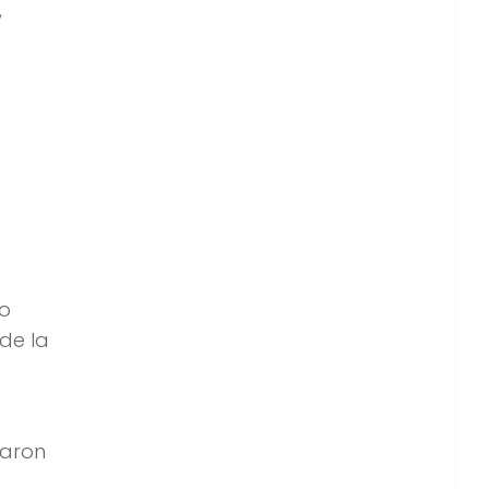
,
mo
de la
varon