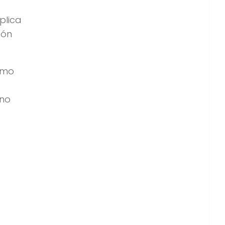
plica
ión
omo
 no