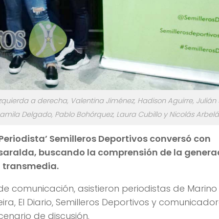
izquierda a derecha, Valentina Jiménez, Hadison Aguirre, Julián 
Camila Delgado, Pablo Bohórquez, Laura Cubillo y Nicolás Arbelá
 Periodista’ Semilleros Deportivos conversó con
saralda, buscando la comprensión de la genera
o transmedia.
de comunicación, asistieron periodistas de Marino
ra, El Diario, Semilleros Deportivos y comunicado
cenario de discusión.