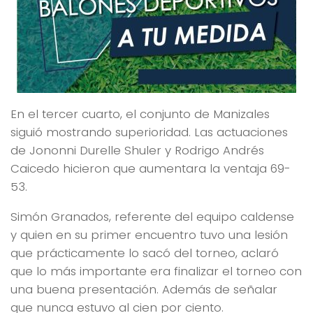
En el tercer cuarto, el conjunto de Manizales
siguió mostrando superioridad. Las actuaciones
de Jononni Durelle Shuler y Rodrigo Andrés
Caicedo hicieron que aumentara la ventaja 69-
53.
Simón Granados, referente del equipo caldense
y quien en su primer encuentro tuvo una lesión
que prácticamente lo sacó del torneo, aclaró
que lo más importante era finalizar el torneo con
una buena presentación. Además de señalar
que nunca estuvo al cien por ciento.