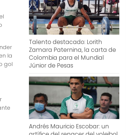
el
o
Talento destacado: Lorith
ander
Zamara Paternina, la carta de
en la
Colombia para el Mundial
o gol
Júnior de Pesas
r
ante
Andrés Mauricio Escobar: un
artífice del renacer del voleibol