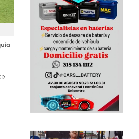
quia
se