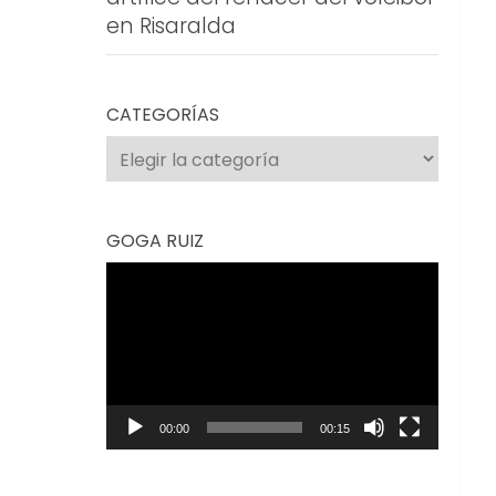
en Risaralda
CATEGORÍAS
Categorías
GOGA RUIZ
Reproductor
de
vídeo
00:00
00:15