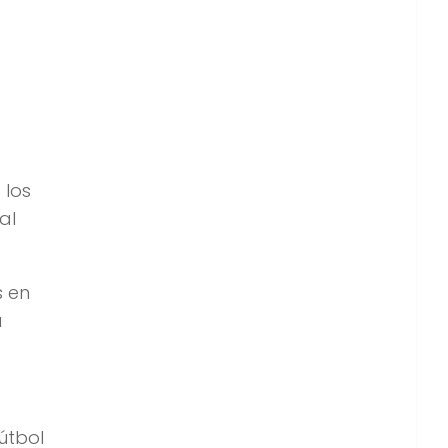
 los
al
s en
a
fútbol