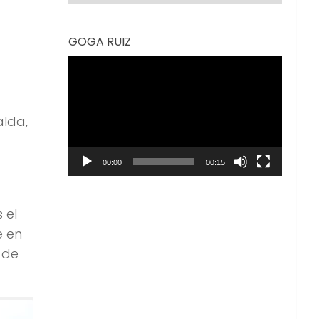
GOGA RUIZ
Reproductor
de
vídeo
alda,
00:00
00:15
 el
e en
 de