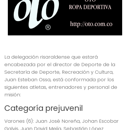
La delegación risaraldense que estará
encabezada por el director de Deporte de la
Secretaría de Deporte, Recreación y Cultura,
Juan Esteban Ossa, está conformada por los
siguientes atletas, entrenadores y personal de
misión:
Categoría prejuvenil
Varones (6): Juan José Noreña, Johan Escobar
Galvis, Juan David Mejía, Sebastián López