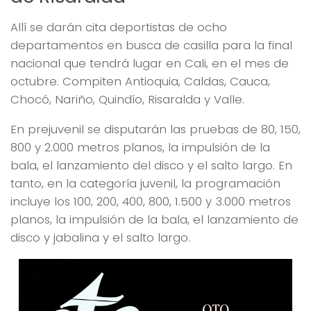
Allí se darán cita deportistas de ocho
departamentos en busca de casilla para la final
nacional que tendrá lugar en Cali, en el mes de
octubre. Compiten Antioquia, Caldas, Cauca,
Chocó, Nariño, Quindío, Risaralda y Valle.
En prejuvenil se disputarán las pruebas de 80, 150,
800 y 2.000 metros planos, la impulsión de la
bala, el lanzamiento del disco y el salto largo. En
tanto, en la categoría juvenil, la programación
incluye los 100, 200, 400, 800, 1.500 y 3.000 metros
planos, la impulsión de la bala, el lanzamiento de
disco y jabalina y el salto largo.