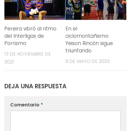
Pereira vibró al ritmo
En el
del Interligas de
ciclomontañismo
Porrismo
Yeison Rincón sigue
triunfando
13 DE NOVIEMBRE DE
9 DE MAYO DE 2023
2021
DEJA UNA RESPUESTA
Comentario
*