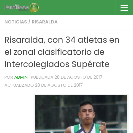
Saltar al contenido
NOTICIAS
/
RISARALDA
Risaralda, con 34 atletas en
el zonal clasificatorio de
Intercolegiados Supérate
POR
ADMIN
· PUBLICADA
28 DE AGOSTO DE 2017
·
ACTUALIZADO
28 DE AGOSTO DE 2017