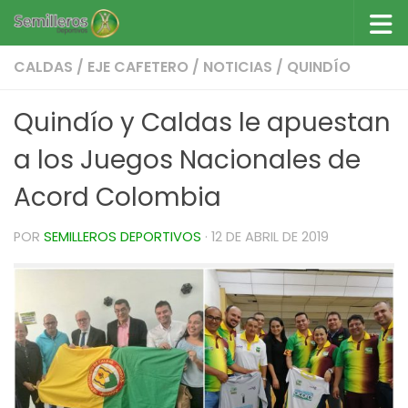
Saltar al contenido
CALDAS
/
EJE CAFETERO
/
NOTICIAS
/
QUINDÍO
Quindío y Caldas le apuestan
a los Juegos Nacionales de
Acord Colombia
POR
SEMILLEROS DEPORTIVOS
·
12 DE ABRIL DE 2019