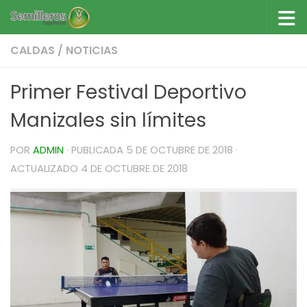
Saltar al contenido
CALDAS
/
NOTICIAS
Primer Festival Deportivo
Manizales sin límites
POR
ADMIN
· PUBLICADA
5 DE OCTUBRE DE 2018
·
ACTUALIZADO
4 DE OCTUBRE DE 2018