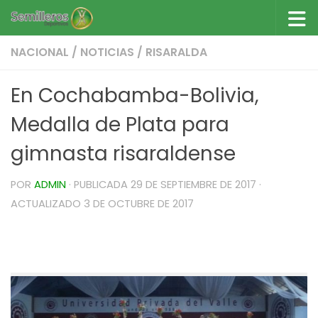
Saltar al contenido
NACIONAL
/
NOTICIAS
/
RISARALDA
En Cochabamba-Bolivia,
Medalla de Plata para
gimnasta risaraldense
POR
ADMIN
· PUBLICADA
29 DE SEPTIEMBRE DE 2017
·
ACTUALIZADO
3 DE OCTUBRE DE 2017
En Cochabamba-Bolivia, Medalla de Plata para
gimnasta risaraldense