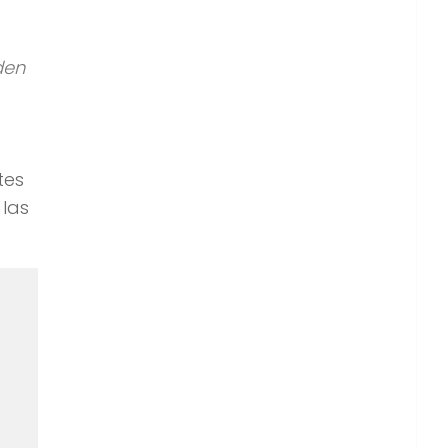
tes
 las