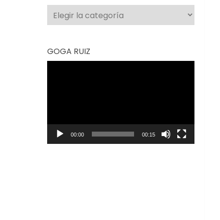
Categorías
GOGA RUIZ
Reproductor
de
vídeo
00:00
00:15