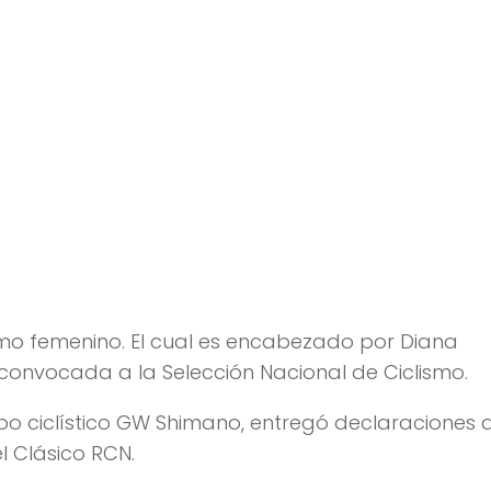
ismo femenino. El cual es encabezado por Diana
convocada a la Selección Nacional de Ciclismo.
po ciclístico GW Shimano, entregó declaraciones 
l Clásico RCN.
a muy rápida, vamos a ver qué va sucediendo con
exigentes y nosotros los corredores caldenses
s y del título. Hay muy buenos corredores que pue