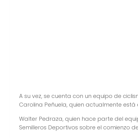
A su vez, se cuenta con un equipo de cicl
Carolina Peñuela, quien actualmente está 
Walter Pedraza, quien hace parte del equi
Semilleros Deportivos sobre el comienzo de
“El clásico RCN avanza de una maner
cada carrera ya que son etapas muy 
estaremos ahí en la disputa de etapa
dar un gran resultado”.