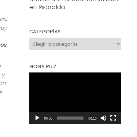
en Risaralda
axi
muy
CATEGORÍAS
Categorías
ros
o
GOGA RUIZ
 y
Reproductor
án
de
l
vídeo
00:00
00:15