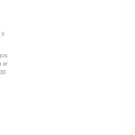
 y
gos
 el
:30