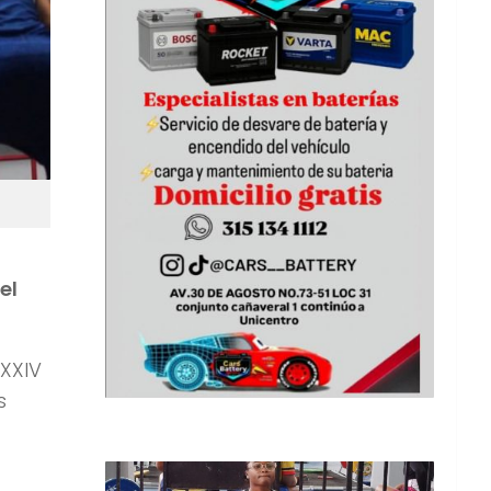
el
 XXIV
s