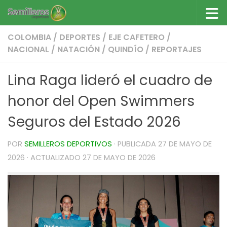
Saltar al contenido
COLOMBIA
/
DEPORTES
/
EJE CAFETERO
/
NACIONAL
/
NATACIÓN
/
QUINDÍO
/
REPORTAJES
Lina Raga lideró el cuadro de
honor del Open Swimmers
Seguros del Estado 2026
POR
SEMILLEROS DEPORTIVOS
· PUBLICADA
27 DE MAYO DE
2026
· ACTUALIZADO
27 DE MAYO DE 2026