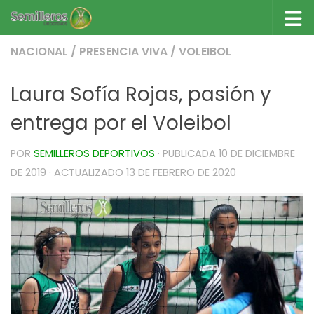
Saltar al contenido
NACIONAL
/
PRESENCIA VIVA
/
VOLEIBOL
Laura Sofía Rojas, pasión y
entrega por el Voleibol
POR
SEMILLEROS DEPORTIVOS
· PUBLICADA
10 DE DICIEMBRE
DE 2019
· ACTUALIZADO
13 DE FEBRERO DE 2020