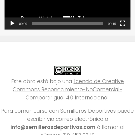
00:00
00:15
Este obra está bajo una
licencia de Creative
Commons Reconocimiento-NoComercial-
CompartirIgual 4.0 Internacional
.
Para comunicarse con Semilleros Deportivos puede
escribir vía correo electrónico a
info@semillerosdeportivos.com
ó llamar al