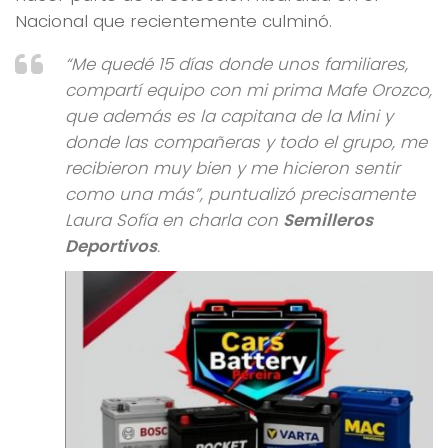
Nacional que recientemente culminó.
“Me quedé 15 días donde unos familiares,
compartí equipo con mi prima Mafe Orozco,
que además es la capitana de la Mini y
donde las compañeras y todo el grupo, me
recibieron muy bien y me hicieron sentir
como una más”, puntualizó precisamente
Laura Sofía en charla con
Semilleros
Deportivos
.