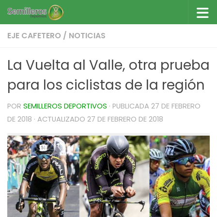
Saltar al contenido
EJE CAFETERO
/
NOTICIAS
La Vuelta al Valle, otra prueba
para los ciclistas de la región
POR
SEMILLEROS DEPORTIVOS
· PUBLICADA
27 DE FEBRERO
DE 2018
· ACTUALIZADO
27 DE FEBRERO DE 2018