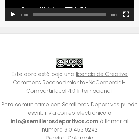
00:00
00:15
Este obra está bajo una
licencia de Creative
Commons Reconocimiento-NoComercial-
CompartirIgual 4.0 Internacional
.
Para comunicarse con Semilleros Deportivos puede
escribir vía correo electrónico a
info@semillerosdeportivos.com
ó llamar al
número 310 453 9242
Pereira-Colombia