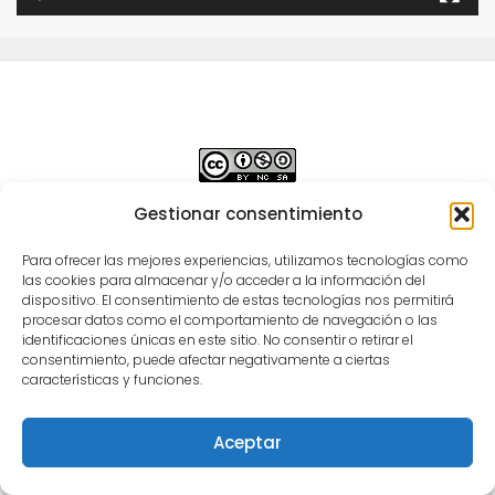
Este obra está bajo una
licencia de Creative
Gestionar consentimiento
Commons Reconocimiento-NoComercial-
Para ofrecer las mejores experiencias, utilizamos tecnologías como
CompartirIgual 4.0 Internacional
.
las cookies para almacenar y/o acceder a la información del
dispositivo. El consentimiento de estas tecnologías nos permitirá
Para comunicarse con Semilleros Deportivos puede
procesar datos como el comportamiento de navegación o las
identificaciones únicas en este sitio. No consentir o retirar el
escribir vía correo electrónico a
consentimiento, puede afectar negativamente a ciertas
info@semillerosdeportivos.com
ó llamar al
características y funciones.
número 310 453 9242
Pereira-Colombia
Aceptar