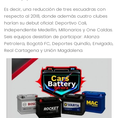
Es decir, una reducción de tres escuadras con
respecto al 2018, donde además cuatro clubes
harían su debut oficial: Deportivo Cali,
Independiente Medellín, Millonarios y One Caldas.
Seis equipos desistían de participar: Alianza
Petrolera, Bogotá FC, Deportes Quindío, Envigado,
Real Cartagena y Unión Magdalena.