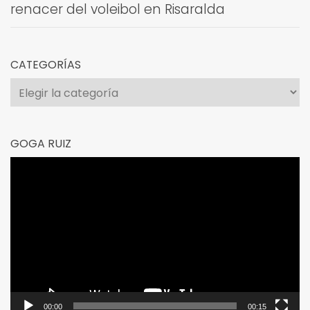
renacer del voleibol en Risaralda
CATEGORÍAS
Categorías
GOGA RUIZ
Reproductor
de
vídeo
00:00
00:15